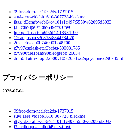
99free-dom-net1fca2ds-1737015
suvl-aere-vidabb1610-307728-blackme
iltgz_d3craft-web64e4101s1c497t5550w62095d3933
j3l_cdloupe-studio649ctrs-0nv6
lqbbp_41pasteru692d42-13984100
12sangashoes3685za8844784-20
2tbs_efe-squ0b74t0001248700
z7v97esplash-star3bcbts-500031785
z7v900tire1ban990bleogrebb-26034
ddm6-1atireshopf22b00v105t2653522apcyclone2290k35mt
プライバシーポリシー
2026-07-04
99free-dom-net1fca2ds-1737015
suvl-aere-vidabb1610-307728-blackme
iltgz_d3craft-web64e4101s1c497t5550w62095d3933
j3l_cdloupe-studio649ctrs-0nv6