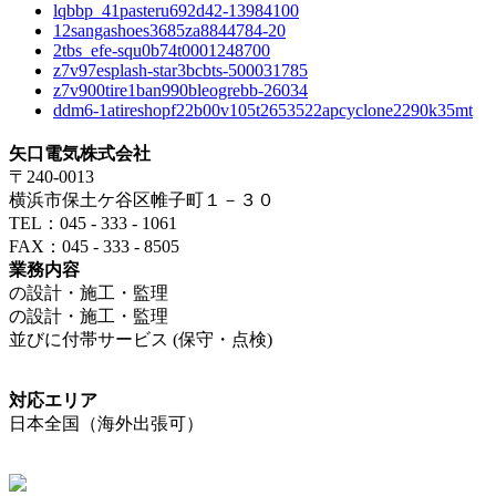
lqbbp_41pasteru692d42-13984100
12sangashoes3685za8844784-20
2tbs_efe-squ0b74t0001248700
z7v97esplash-star3bcbts-500031785
z7v900tire1ban990bleogrebb-26034
ddm6-1atireshopf22b00v105t2653522apcyclone2290k35mt
矢口電気株式会社
〒240-0013
横浜市保土ケ谷区帷子町１－３０
TEL：045 - 333 - 1061
FAX：045 - 333 - 8505
業務内容
の設計・施工・監理
の設計・施工・監理
並びに付帯サービス (保守・点検)
対応エリア
日本全国（海外出張可）