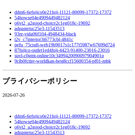
ddm6-6efujico0e21fuji-11121-80099-17372-17372
54howse04e4909449482124
o6vt2_a2good-choice2c1eg018c-19692
adpasteruc25e3-11543513
93re-vida06f104-4948434-black
t2v_c7interior3i6773cbl-4841c
pefu_75craft-web19b9017s1c177t5987w67699d724
87fujico-outlet1ed4fuji-4423-91400-23016-23016
suvl-c0gmt-online10c3499420090097904901p
9clb0fctire-worldkan-best8ccf15600354-pf01-mbk
プライバシーポリシー
2026-07-26
ddm6-6efujico0e21fuji-11121-80099-17372-17372
54howse04e4909449482124
o6vt2_a2good-choice2c1eg018c-19692
adpasteruc25e3-11543513