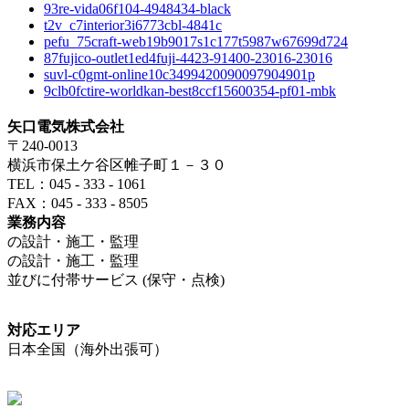
93re-vida06f104-4948434-black
t2v_c7interior3i6773cbl-4841c
pefu_75craft-web19b9017s1c177t5987w67699d724
87fujico-outlet1ed4fuji-4423-91400-23016-23016
suvl-c0gmt-online10c3499420090097904901p
9clb0fctire-worldkan-best8ccf15600354-pf01-mbk
矢口電気株式会社
〒240-0013
横浜市保土ケ谷区帷子町１－３０
TEL：045 - 333 - 1061
FAX：045 - 333 - 8505
業務内容
の設計・施工・監理
の設計・施工・監理
並びに付帯サービス (保守・点検)
対応エリア
日本全国（海外出張可）