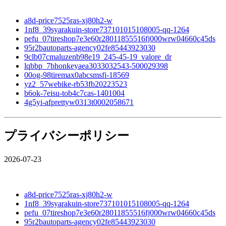
a8d-price7525ras-xj80h2-w
1nf8_39syarakuin-store737101015108005-qq-1264
pefu_07tireshop7e3e60r28011855516fj000wrw04660c45ds
95r2bautoparts-agency02fe85443923030
9clb07cmaluzenb98e19_245-45-19_valore_dr
lqbbp_7bhonkeyaea3033032543-500029398
00og-98tiremax0abcsmsfi-18569
yz2_57webike-rb53fb20223523
b6ok-7eisu-tob4c7cas-1401004
4g5yi-afprettyw0313t0002058671
プライバシーポリシー
2026-07-23
a8d-price7525ras-xj80h2-w
1nf8_39syarakuin-store737101015108005-qq-1264
pefu_07tireshop7e3e60r28011855516fj000wrw04660c45ds
95r2bautoparts-agency02fe85443923030