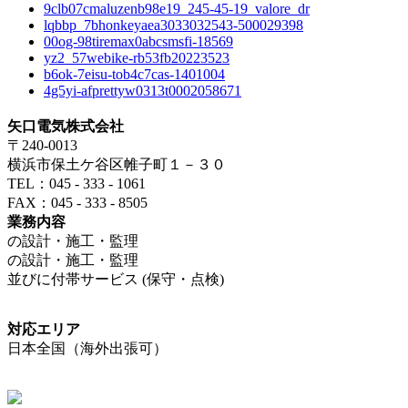
9clb07cmaluzenb98e19_245-45-19_valore_dr
lqbbp_7bhonkeyaea3033032543-500029398
00og-98tiremax0abcsmsfi-18569
yz2_57webike-rb53fb20223523
b6ok-7eisu-tob4c7cas-1401004
4g5yi-afprettyw0313t0002058671
矢口電気株式会社
〒240-0013
横浜市保土ケ谷区帷子町１－３０
TEL：045 - 333 - 1061
FAX：045 - 333 - 8505
業務内容
の設計・施工・監理
の設計・施工・監理
並びに付帯サービス (保守・点検)
対応エリア
日本全国（海外出張可）