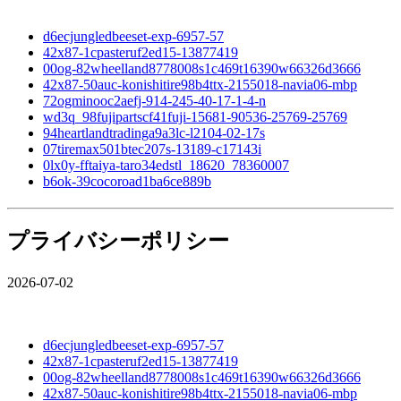
d6ecjungledbeeset-exp-6957-57
42x87-1cpasteruf2ed15-13877419
00og-82wheelland8778008s1c469t16390w66326d3666
42x87-50auc-konishitire98b4ttx-2155018-navia06-mbp
72ogminooc2aefj-914-245-40-17-1-4-n
wd3q_98fujipartscf41fuji-15681-90536-25769-25769
94heartlandtradinga9a3lc-l2104-02-17s
07tiremax501btec207s-13189-c17143i
0lx0y-fftaiya-taro34edstl_18620_78360007
b6ok-39cocoroad1ba6ce889b
プライバシーポリシー
2026-07-02
d6ecjungledbeeset-exp-6957-57
42x87-1cpasteruf2ed15-13877419
00og-82wheelland8778008s1c469t16390w66326d3666
42x87-50auc-konishitire98b4ttx-2155018-navia06-mbp