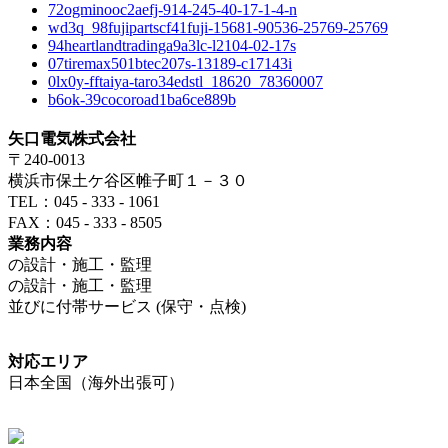
72ogminooc2aefj-914-245-40-17-1-4-n
wd3q_98fujipartscf41fuji-15681-90536-25769-25769
94heartlandtradinga9a3lc-l2104-02-17s
07tiremax501btec207s-13189-c17143i
0lx0y-fftaiya-taro34edstl_18620_78360007
b6ok-39cocoroad1ba6ce889b
矢口電気株式会社
〒240-0013
横浜市保土ケ谷区帷子町１－３０
TEL：045 - 333 - 1061
FAX：045 - 333 - 8505
業務内容
の設計・施工・監理
の設計・施工・監理
並びに付帯サービス (保守・点検)
対応エリア
日本全国（海外出張可）