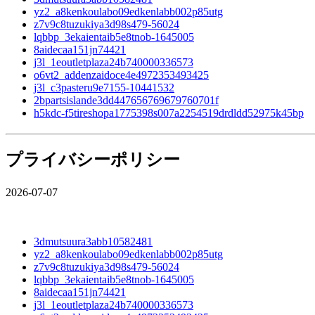
yz2_a8kenkoulabo09edkenlabb002p85utg
z7v9c8tuzukiya3d98s479-56024
lqbbp_3ekaientaib5e8tnob-1645005
8aidecaa151jn74421
j3l_1eoutletplaza24b740000336573
o6vt2_addenzaidoce4e4972353493425
j3l_c3pasteru9e7155-10441532
2bpartsislande3dd447656769679760701f
h5kdc-f5tireshopa1775398s007a2254519drdldd52975k45bp
プライバシーポリシー
2026-07-07
3dmutsuura3abb10582481
yz2_a8kenkoulabo09edkenlabb002p85utg
z7v9c8tuzukiya3d98s479-56024
lqbbp_3ekaientaib5e8tnob-1645005
8aidecaa151jn74421
j3l_1eoutletplaza24b740000336573