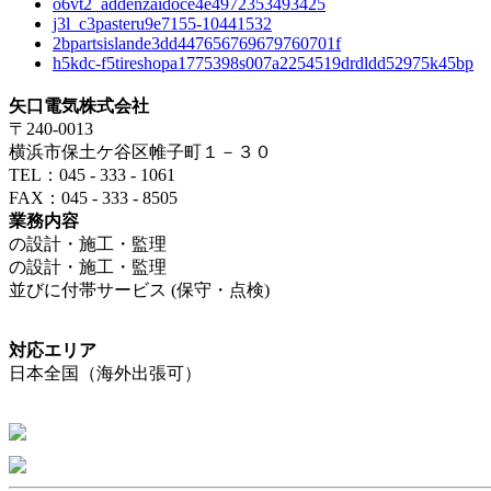
o6vt2_addenzaidoce4e4972353493425
j3l_c3pasteru9e7155-10441532
2bpartsislande3dd447656769679760701f
h5kdc-f5tireshopa1775398s007a2254519drdldd52975k45bp
矢口電気株式会社
〒240-0013
横浜市保土ケ谷区帷子町１－３０
TEL：045 - 333 - 1061
FAX：045 - 333 - 8505
業務内容
の設計・施工・監理
の設計・施工・監理
並びに付帯サービス (保守・点検)
対応エリア
日本全国（海外出張可）