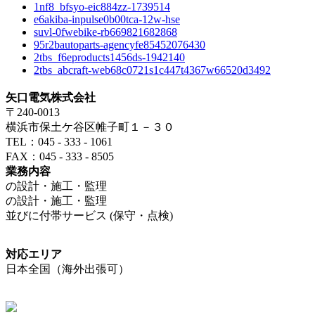
1nf8_bfsyo-eic884zz-1739514
e6akiba-inpulse0b00tca-12w-hse
suvl-0fwebike-rb669821682868
95r2bautoparts-agencyfe85452076430
2tbs_f6eproducts1456ds-1942140
2tbs_abcraft-web68c0721s1c447t4367w66520d3492
矢口電気株式会社
〒240-0013
横浜市保土ケ谷区帷子町１－３０
TEL：045 - 333 - 1061
FAX：045 - 333 - 8505
業務内容
の設計・施工・監理
の設計・施工・監理
並びに付帯サービス (保守・点検)
対応エリア
日本全国（海外出張可）