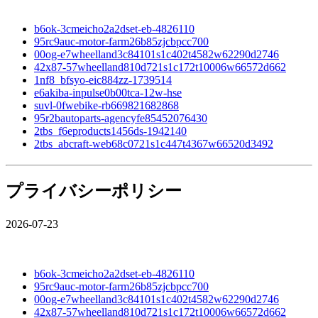
b6ok-3cmeicho2a2dset-eb-4826110
95rc9auc-motor-farm26b85zjcbpcc700
00og-e7wheelland3c84101s1c402t4582w62290d2746
42x87-57wheelland810d721s1c172t10006w66572d662
1nf8_bfsyo-eic884zz-1739514
e6akiba-inpulse0b00tca-12w-hse
suvl-0fwebike-rb669821682868
95r2bautoparts-agencyfe85452076430
2tbs_f6eproducts1456ds-1942140
2tbs_abcraft-web68c0721s1c447t4367w66520d3492
プライバシーポリシー
2026-07-23
b6ok-3cmeicho2a2dset-eb-4826110
95rc9auc-motor-farm26b85zjcbpcc700
00og-e7wheelland3c84101s1c402t4582w62290d2746
42x87-57wheelland810d721s1c172t10006w66572d662