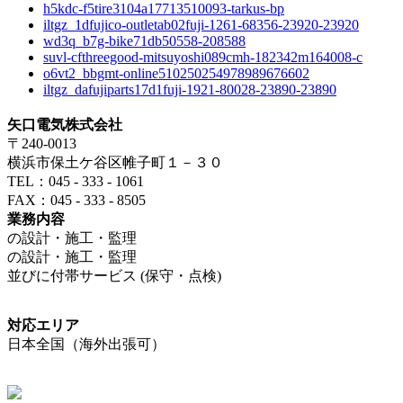
h5kdc-f5tire3104a17713510093-tarkus-bp
iltgz_1dfujico-outletab02fuji-1261-68356-23920-23920
wd3q_b7g-bike71db50558-208588
suvl-cfthreegood-mitsuyoshi089cmh-182342m164008-c
o6vt2_bbgmt-online510250254978989676602
iltgz_dafujiparts17d1fuji-1921-80028-23890-23890
矢口電気株式会社
〒240-0013
横浜市保土ケ谷区帷子町１－３０
TEL：045 - 333 - 1061
FAX：045 - 333 - 8505
業務内容
の設計・施工・監理
の設計・施工・監理
並びに付帯サービス (保守・点検)
対応エリア
日本全国（海外出張可）