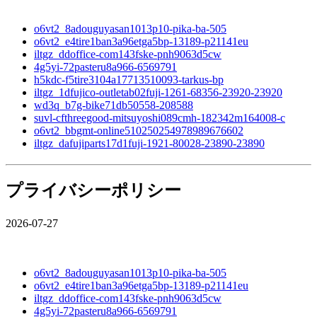
o6vt2_8adouguyasan1013p10-pika-ba-505
o6vt2_e4tire1ban3a96etga5bp-13189-p21141eu
iltgz_ddoffice-com143fske-pnh9063d5cw
4g5yi-72pasteru8a966-6569791
h5kdc-f5tire3104a17713510093-tarkus-bp
iltgz_1dfujico-outletab02fuji-1261-68356-23920-23920
wd3q_b7g-bike71db50558-208588
suvl-cfthreegood-mitsuyoshi089cmh-182342m164008-c
o6vt2_bbgmt-online510250254978989676602
iltgz_dafujiparts17d1fuji-1921-80028-23890-23890
プライバシーポリシー
2026-07-27
o6vt2_8adouguyasan1013p10-pika-ba-505
o6vt2_e4tire1ban3a96etga5bp-13189-p21141eu
iltgz_ddoffice-com143fske-pnh9063d5cw
4g5yi-72pasteru8a966-6569791