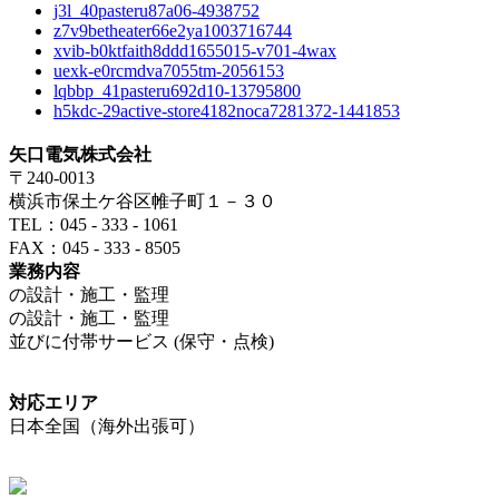
j3l_40pasteru87a06-4938752
z7v9betheater66e2ya1003716744
xvib-b0ktfaith8ddd1655015-v701-4wax
uexk-e0rcmdva7055tm-2056153
lqbbp_41pasteru692d10-13795800
h5kdc-29active-store4182noca7281372-1441853
矢口電気株式会社
〒240-0013
横浜市保土ケ谷区帷子町１－３０
TEL：045 - 333 - 1061
FAX：045 - 333 - 8505
業務内容
の設計・施工・監理
の設計・施工・監理
並びに付帯サービス (保守・点検)
対応エリア
日本全国（海外出張可）