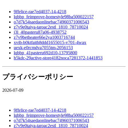
9ffelice-rae7ed4037-14-4218
lqbbp_feimprove-homestyle98ba500022157
o7d7k54saedaonlinebac74960371006543
z7v9e0taiya-taroac2estl_1810_78710024
j3l_40pasteru87a06-4938752
z7v9betheater66e2ya1003716744
xvib-b0ktfaith8ddd1655015-v701-4wax
uexk-e0rcmdva7055tm-2056153
lqbbp_41pasteru692d10-13795800
h5kdc-29active-store4182noca7281372-1441853
プライバシーポリシー
2026-07-09
9ffelice-rae7ed4037-14-4218
lqbbp_feimprove-homestyle98ba500022157
o7d7k54saedaonlinebac74960371006543
z7v9e0taiya-taroac2estl_1810_78710024