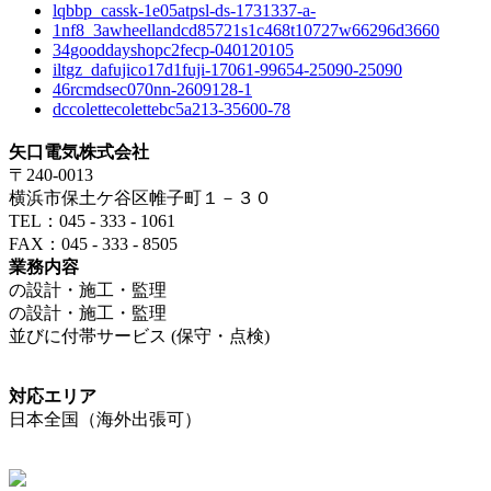
lqbbp_cassk-1e05atpsl-ds-1731337-a-
1nf8_3awheellandcd85721s1c468t10727w66296d3660
34gooddayshopc2fecp-040120105
iltgz_dafujico17d1fuji-17061-99654-25090-25090
46rcmdsec070nn-2609128-1
dccolettecolettebc5a213-35600-78
矢口電気株式会社
〒240-0013
横浜市保土ケ谷区帷子町１－３０
TEL：045 - 333 - 1061
FAX：045 - 333 - 8505
業務内容
の設計・施工・監理
の設計・施工・監理
並びに付帯サービス (保守・点検)
対応エリア
日本全国（海外出張可）