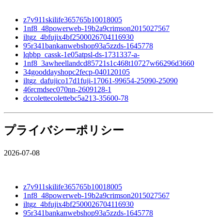
z7v911skilife365765b10018005
1nf8_48powerweb-19b2a9crimson2015027567
iltgz_4bfujix4bf2500026704116930
95r341bankanwebshop93a5zzds-1645778
lqbbp_cassk-1e05atpsl-ds-1731337-a-
1nf8_3awheellandcd85721s1c468t10727w66296d3660
34gooddayshopc2fecp-040120105
iltgz_dafujico17d1fuji-17061-99654-25090-25090
46rcmdsec070nn-2609128-1
dccolettecolettebc5a213-35600-78
プライバシーポリシー
2026-07-08
z7v911skilife365765b10018005
1nf8_48powerweb-19b2a9crimson2015027567
iltgz_4bfujix4bf2500026704116930
95r341bankanwebshop93a5zzds-1645778