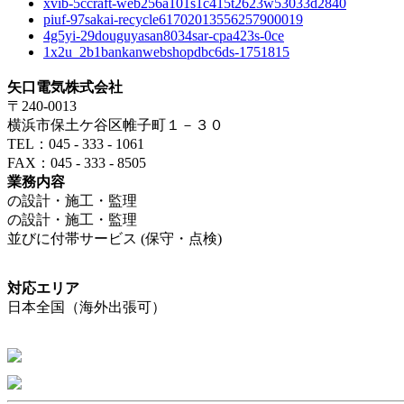
xvib-5ccraft-web256a101s1c415t2623w53033d2840
piuf-97sakai-recycle61702013556257900019
4g5yi-29douguyasan8034sar-cpa423s-0ce
1x2u_2b1bankanwebshopdbc6ds-1751815
矢口電気株式会社
〒240-0013
横浜市保土ケ谷区帷子町１－３０
TEL：045 - 333 - 1061
FAX：045 - 333 - 8505
業務内容
の設計・施工・監理
の設計・施工・監理
並びに付帯サービス (保守・点検)
対応エリア
日本全国（海外出張可）