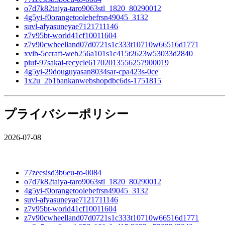
o7d7k82taiya-taro9063stl_1820_80290012
4g5yi-f0orangetoolebefrsn49045_3132
suvl-afyasuneyae7121711146
z7v95bt-world41cf10011604
z7v90cwheelland07d0721s1c333t10710w66516d1771
xvib-5ccraft-web256a101s1c415t2623w53033d2840
piuf-97sakai-recycle61702013556257900019
4g5yi-29douguyasan8034sar-cpa423s-0ce
1x2u_2b1bankanwebshopdbc6ds-1751815
プライバシーポリシー
2026-07-08
77zeesisd3b6eu-to-0084
o7d7k82taiya-taro9063stl_1820_80290012
4g5yi-f0orangetoolebefrsn49045_3132
suvl-afyasuneyae7121711146
z7v95bt-world41cf10011604
z7v90cwheelland07d0721s1c333t10710w66516d1771