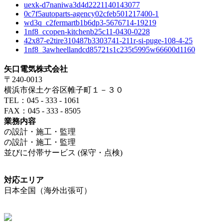
uexk-d7naniwa3d4d2221140143077
0c7f5autoparts-agency02cfeb501217400-1
wd3q_c2fermartb1b6dp3-5676714-19219
1nf8_ccopen-kitchenb25c11-0430-0228
42x87-e2tire310487b3303741-211r-si-puge-108-4-25
1nf8_3awheellandcd85721s1c235t5995w66600d1160
矢口電気株式会社
〒240-0013
横浜市保土ケ谷区帷子町１－３０
TEL：045 - 333 - 1061
FAX：045 - 333 - 8505
業務内容
の設計・施工・監理
の設計・施工・監理
並びに付帯サービス (保守・点検)
対応エリア
日本全国（海外出張可）