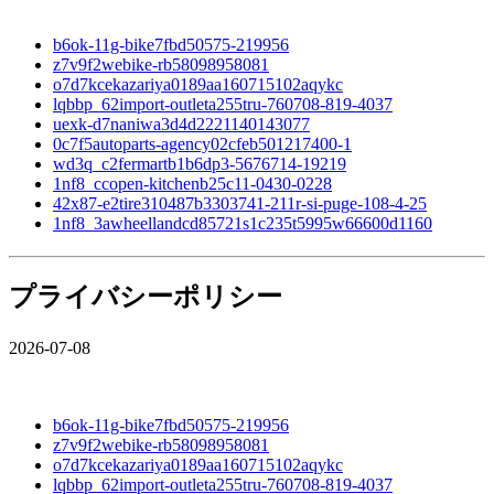
b6ok-11g-bike7fbd50575-219956
z7v9f2webike-rb58098958081
o7d7kcekazariya0189aa160715102aqykc
lqbbp_62import-outleta255tru-760708-819-4037
uexk-d7naniwa3d4d2221140143077
0c7f5autoparts-agency02cfeb501217400-1
wd3q_c2fermartb1b6dp3-5676714-19219
1nf8_ccopen-kitchenb25c11-0430-0228
42x87-e2tire310487b3303741-211r-si-puge-108-4-25
1nf8_3awheellandcd85721s1c235t5995w66600d1160
プライバシーポリシー
2026-07-08
b6ok-11g-bike7fbd50575-219956
z7v9f2webike-rb58098958081
o7d7kcekazariya0189aa160715102aqykc
lqbbp_62import-outleta255tru-760708-819-4037