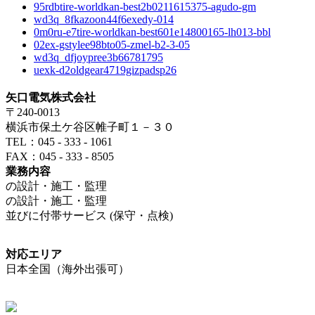
95rdbtire-worldkan-best2b0211615375-agudo-gm
wd3q_8fkazoon44f6exedy-014
0m0ru-e7tire-worldkan-best601e14800165-lh013-bbl
02ex-gstylee98bto05-zmel-b2-3-05
wd3q_dfjoypree3b66781795
uexk-d2oldgear4719gizpadsp26
矢口電気株式会社
〒240-0013
横浜市保土ケ谷区帷子町１－３０
TEL：045 - 333 - 1061
FAX：045 - 333 - 8505
業務内容
の設計・施工・監理
の設計・施工・監理
並びに付帯サービス (保守・点検)
対応エリア
日本全国（海外出張可）