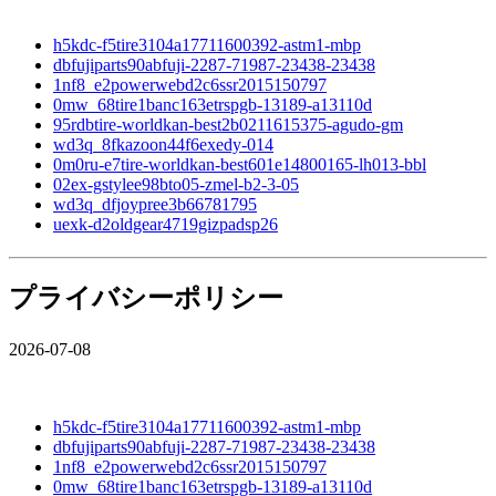
h5kdc-f5tire3104a17711600392-astm1-mbp
dbfujiparts90abfuji-2287-71987-23438-23438
1nf8_e2powerwebd2c6ssr2015150797
0mw_68tire1banc163etrspgb-13189-a13110d
95rdbtire-worldkan-best2b0211615375-agudo-gm
wd3q_8fkazoon44f6exedy-014
0m0ru-e7tire-worldkan-best601e14800165-lh013-bbl
02ex-gstylee98bto05-zmel-b2-3-05
wd3q_dfjoypree3b66781795
uexk-d2oldgear4719gizpadsp26
プライバシーポリシー
2026-07-08
h5kdc-f5tire3104a17711600392-astm1-mbp
dbfujiparts90abfuji-2287-71987-23438-23438
1nf8_e2powerwebd2c6ssr2015150797
0mw_68tire1banc163etrspgb-13189-a13110d