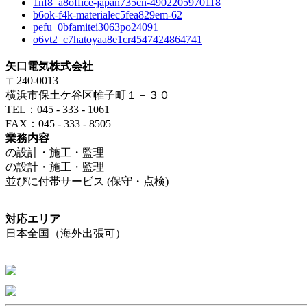
1nf8_a8office-japan735cn-4902205970118
b6ok-f4k-materialec5fea829em-62
pefu_0bfamitei3063po24091
o6vt2_c7hatoyaa8e1cr4547424864741
矢口電気株式会社
〒240-0013
横浜市保土ケ谷区帷子町１－３０
TEL：045 - 333 - 1061
FAX：045 - 333 - 8505
業務内容
の設計・施工・監理
の設計・施工・監理
並びに付帯サービス (保守・点検)
対応エリア
日本全国（海外出張可）