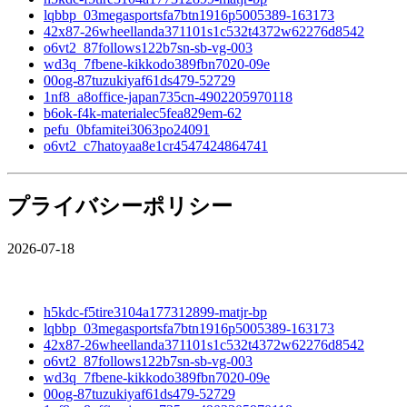
lqbbp_03megasportsfa7btn1916p5005389-163173
42x87-26wheellanda371101s1c532t4372w62276d8542
o6vt2_87follows122b7sn-sb-vg-003
wd3q_7fbene-kikkodo389fbn7020-09e
00og-87tuzukiyaf61ds479-52729
1nf8_a8office-japan735cn-4902205970118
b6ok-f4k-materialec5fea829em-62
pefu_0bfamitei3063po24091
o6vt2_c7hatoyaa8e1cr4547424864741
プライバシーポリシー
2026-07-18
h5kdc-f5tire3104a177312899-matjr-bp
lqbbp_03megasportsfa7btn1916p5005389-163173
42x87-26wheellanda371101s1c532t4372w62276d8542
o6vt2_87follows122b7sn-sb-vg-003
wd3q_7fbene-kikkodo389fbn7020-09e
00og-87tuzukiyaf61ds479-52729