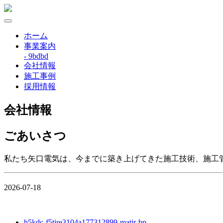
ホーム
事業案内
- 9bdbd
会社情報
施工事例
採用情報
会社情報
ごあいさつ
私たち矢口電気は、今までに築き上げてきた施工技術、施工
2026-07-18
h5kdc-f5tire3104a177312899-matjr-bp